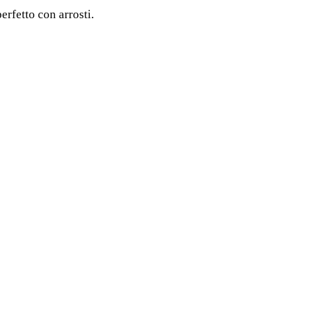
rfetto con arrosti.
Specialità Italiane
Tradizione italiana culinaria