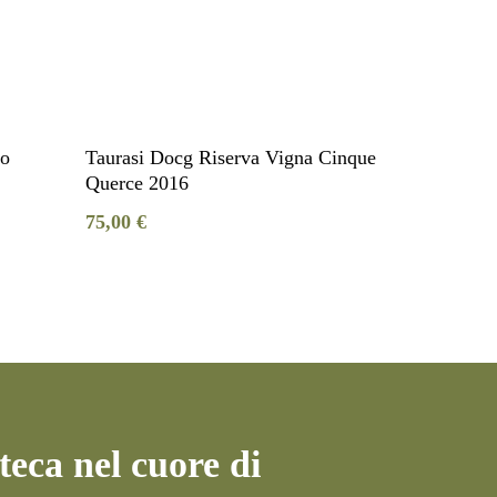
Aggiungi Al Carrello
co
Taurasi Docg Riserva Vigna Cinque
Querce 2016
75,00
€
eca nel cuore di