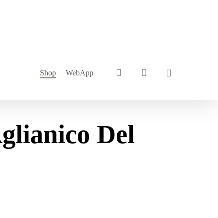
search
account
Shop
WebApp
glianico Del
Liquori
Liquori per ogni occasione