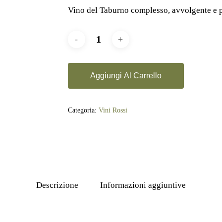
Vino del Taburno complesso, avvolgente e pe
Vini Bianchi
Freschi, aromatici e profumati
Aggiungi Al Carrello
Categoria:
Vini Rossi
Descrizione
Informazioni aggiuntive