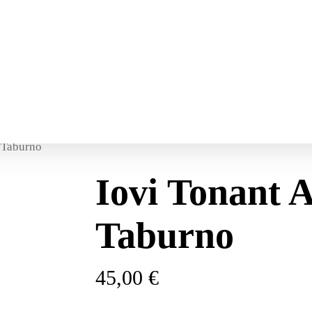
l Taburno
Iovi Tonant A
Taburno
Vini Rossi
Pregiati, intensi e variegati
45,00
€