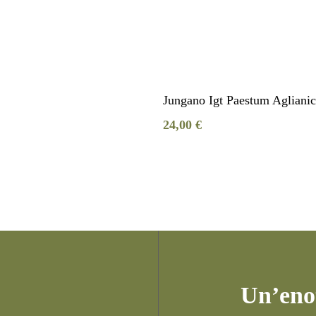
Aggiungi Al Carrello
Aggiungi Al Carrello
Jungano Igt Paestum Agliani
€
24,00
€
Un’enot