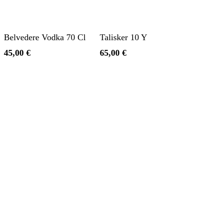
Aggiungi Al Carrello
Aggiungi Al Carrello
Belvedere Vodka 70 Cl
Talisker 10 Y
45,00
€
65,00
€