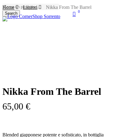
Skip
Home
Liquori
Nikka From The Barrel
to
0
search
Search
main
account
Menu
Close
content
Search
Nikka From The Barrel
65,00
€
Blended giapponese potente e sofisticato, in bottiglia