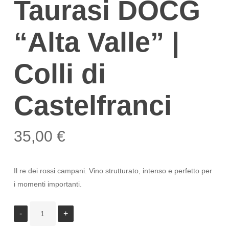
Taurasi DOCG
“Alta Valle” |
Colli di
Castelfranci
35,00
€
Il re dei rossi campani. Vino strutturato, intenso e perfetto per
i momenti importanti.