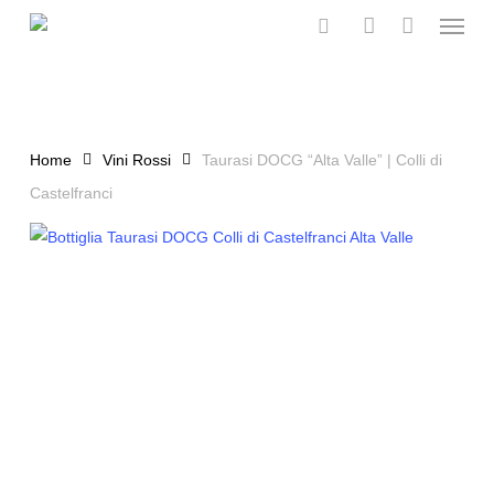
Menu
Skip
to
search
account
main
content
Home
Vini Rossi
Taurasi DOCG “Alta Valle” | Colli di
Castelfranci