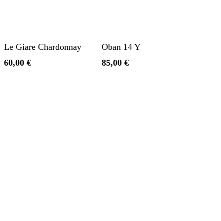
Aggiungi Al Carrello
Aggiungi Al Carrello
Le Giare Chardonnay
Oban 14 Y
60,00
€
85,00
€