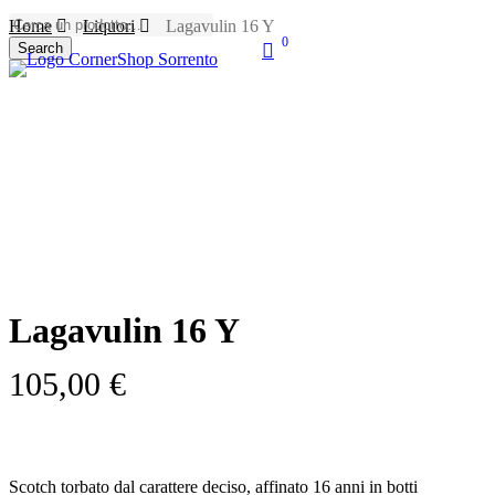
Skip
Home
Liquori
Lagavulin 16 Y
to
0
search
Search
main
account
Menu
Close
content
Search
Lagavulin 16 Y
105,00
€
Scotch torbato dal carattere deciso, affinato 16 anni in botti