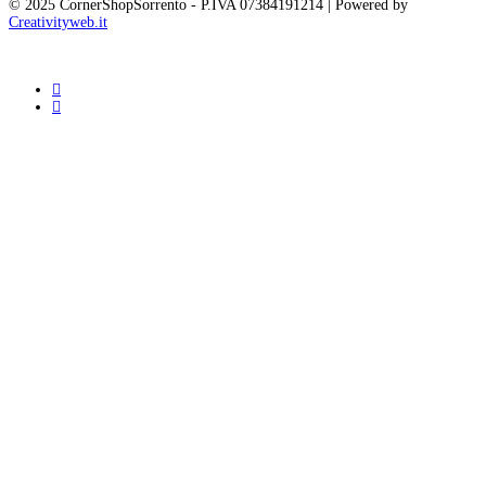
© 2025 CornerShopSorrento - P.IVA 07384191214 | Powered by
Creativityweb.it
facebook
instagram