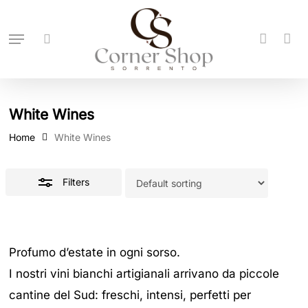
Skip
to
Menu
search
accoun
Close
main
Filters
content
White Wines
Home
White Wines
Filters
Profumo d’estate in ogni sorso.
I nostri vini bianchi artigianali arrivano da piccole
cantine del Sud: freschi, intensi, perfetti per